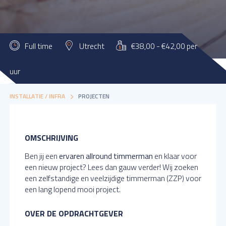
Full time
Utrecht
€38,00 - €42,00 per
uur
MATTHIJSSEN BOUWWERKEN
VACATURES
BOUW /
INSTALLATIE / INFRA
PROJECTEN
OMSCHRIJVING
Ben jij een
ervaren allround timmerman
en klaar voor
een nieuw project? Lees dan gauw verder! Wij zoeken
een zelfstandige en veelzijdige timmerman (ZZP) voor
een lang lopend mooi project.
OVER DE OPDRACHTGEVER