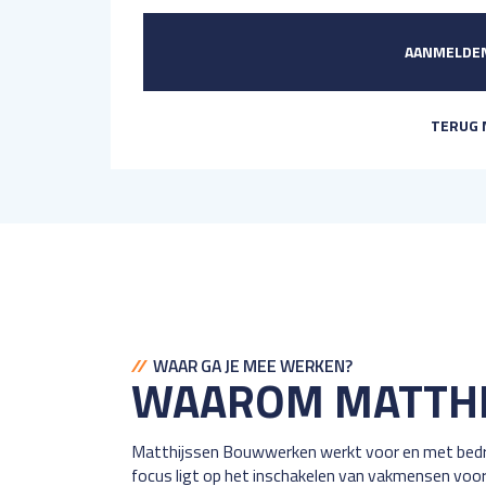
AANMELDEN
TERUG 
WAAR GA JE MEE WERKEN?
WAAROM MATTHI
Matthijssen Bouwwerken werkt voor en met bedri
en montage. Wij bemiddelen tussen opdrachtgever 
focus ligt op het inschakelen van vakmensen voor