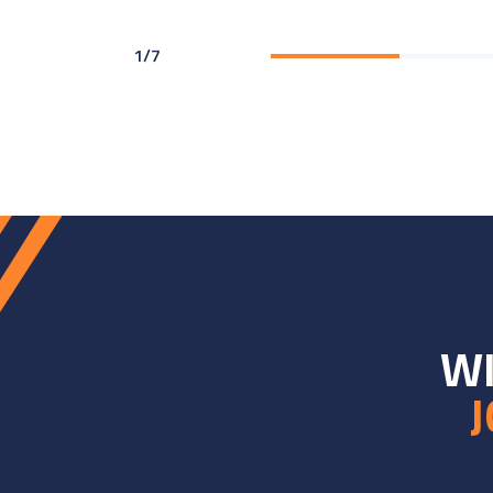
1
/
7
WI