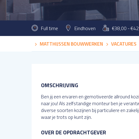
Full time
Eindhoven
€38,00 - €42
MATTHIJSSEN BOUWWERKEN
VACATURES
OMSCHRIJVING
Ben jij een ervaren en gemotiveerde allround koz
naar jou! Als zelfstandige monteur ben je verant
diverse soorten kozijnen bij particuliere en zakeli
waar je trots op kunt zijn.
OVER DE OPDRACHTGEVER