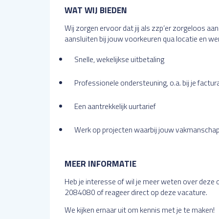
WAT WIJ BIEDEN
Wij zorgen ervoor dat jij als zzp’er zorgeloos aan
aansluiten bij jouw voorkeuren qua locatie en w
Snelle, wekelijkse uitbetaling
Professionele ondersteuning, o.a. bij je factur
Een aantrekkelijk uurtarief
Werk op projecten waarbij jouw vakmanschap
MEER INFORMATIE
Heb je interesse of wil je meer weten over dez
2084080 of reageer direct op deze vacature.
We kijken ernaar uit om kennis met je te maken!