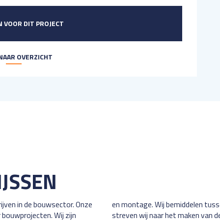
 VOOR DIT PROJECT
NAAR OVERZICHT
JSSEN
jven in de bouwsector. Onze
en zzp’ers binnen de bouw. Zo
 bouwprojecten. Wij zijn
streven wij naar het maken van d