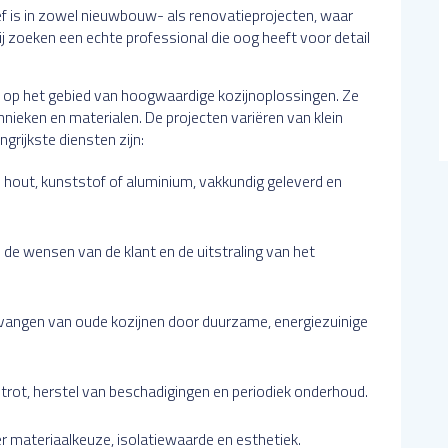
ef is in zowel nieuwbouw- als renovatieprojecten, waar
ij zoeken een echte professional die oog heeft voor detail
d op het gebied van hoogwaardige kozijnoplossingen. Ze
ieken en materialen. De projecten variëren van klein
grijkste diensten zijn:
n hout, kunststof of aluminium, vakkundig geleverd en
e wensen van de klant en de uitstraling van het
ervangen van oude kozijnen door duurzame, energiezuinige
rot, herstel van beschadigingen en periodiek onderhoud.
r materiaalkeuze, isolatiewaarde en esthetiek.