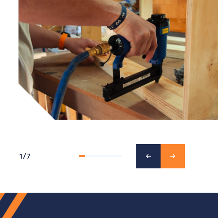
1
/
7