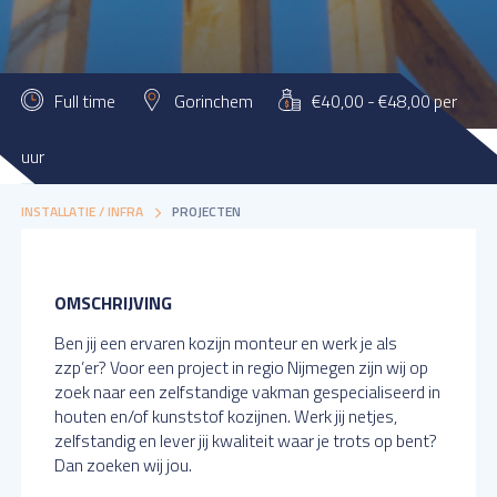
Full time
Gorinchem
€40,00 - €48,00 per
uur
MATTHIJSSEN BOUWWERKEN
VACATURES
BOUW /
INSTALLATIE / INFRA
PROJECTEN
OMSCHRIJVING
Ben jij een ervaren kozijn monteur en werk je als
zzp’er? Voor een project in regio Nijmegen zijn wij op
zoek naar een zelfstandige vakman gespecialiseerd in
houten en/of kunststof kozijnen. Werk jij netjes,
zelfstandig en lever jij kwaliteit waar je trots op bent?
Dan zoeken wij jou.